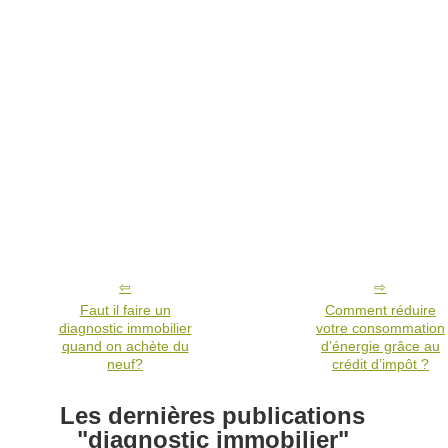
Faut il faire un
Comment réduire
diagnostic immobilier
votre consommation
quand on achète du
d’énergie grâce au
neuf?
crédit d’impôt ?
Les dernières publications
"diagnostic immobilier"