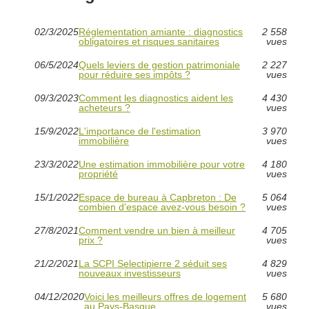
02/3/2025
Réglementation amiante : diagnostics
2 558
obligatoires et risques sanitaires
vues
06/5/2024
Quels leviers de gestion patrimoniale
2 227
pour réduire ses impôts ?
vues
09/3/2023
Comment les diagnostics aident les
4 430
acheteurs ?
vues
15/9/2022
L'importance de l'estimation
3 970
immobilière
vues
23/3/2022
Une estimation immobilière pour votre
4 180
propriété
vues
15/1/2022
Espace de bureau à Capbreton : De
5 064
combien d'espace avez-vous besoin ?
vues
27/8/2021
Comment vendre un bien à meilleur
4 705
prix ?
vues
21/2/2021
La SCPI Selectipierre 2 séduit ses
4 829
nouveaux investisseurs
vues
04/12/2020
Voici les meilleurs offres de logement
5 680
au Pays-Basque
vues