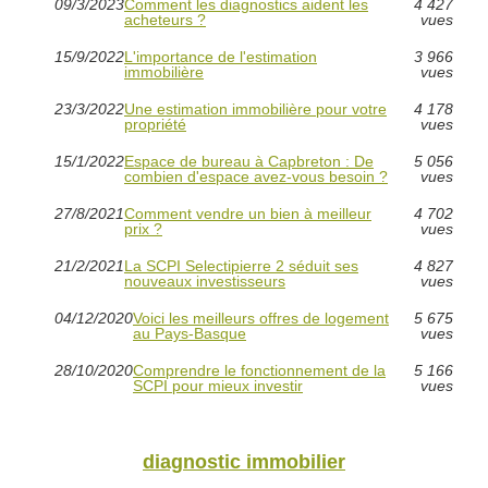
09/3/2023
Comment les diagnostics aident les
4 427
acheteurs ?
vues
15/9/2022
L'importance de l'estimation
3 966
immobilière
vues
23/3/2022
Une estimation immobilière pour votre
4 178
propriété
vues
15/1/2022
Espace de bureau à Capbreton : De
5 056
combien d'espace avez-vous besoin ?
vues
27/8/2021
Comment vendre un bien à meilleur
4 702
prix ?
vues
21/2/2021
La SCPI Selectipierre 2 séduit ses
4 827
nouveaux investisseurs
vues
04/12/2020
Voici les meilleurs offres de logement
5 675
au Pays-Basque
vues
28/10/2020
Comprendre le fonctionnement de la
5 166
SCPI pour mieux investir
vues
diagnostic immobilier