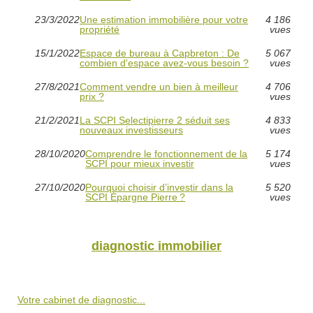
23/3/2022
Une estimation immobilière pour votre
4 186
propriété
vues
15/1/2022
Espace de bureau à Capbreton : De
5 067
combien d'espace avez-vous besoin ?
vues
27/8/2021
Comment vendre un bien à meilleur
4 706
prix ?
vues
21/2/2021
La SCPI Selectipierre 2 séduit ses
4 833
nouveaux investisseurs
vues
28/10/2020
Comprendre le fonctionnement de la
5 174
SCPI pour mieux investir
vues
27/10/2020
Pourquoi choisir d’investir dans la
5 520
SCPI Épargne Pierre ?
vues
diagnostic immobilier
Votre cabinet de diagnostic...