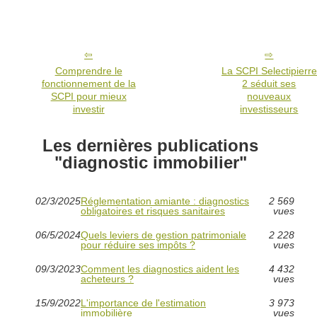
Comprendre le
La SCPI Selectipierre
fonctionnement de la
2 séduit ses
SCPI pour mieux
nouveaux
investir
investisseurs
Les dernières publications
"diagnostic immobilier"
02/3/2025
Réglementation amiante : diagnostics
2 569
obligatoires et risques sanitaires
vues
06/5/2024
Quels leviers de gestion patrimoniale
2 228
pour réduire ses impôts ?
vues
09/3/2023
Comment les diagnostics aident les
4 432
acheteurs ?
vues
15/9/2022
L'importance de l'estimation
3 973
immobilière
vues