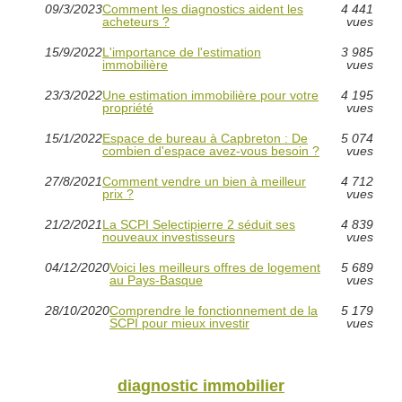
09/3/2023
Comment les diagnostics aident les
4 441
acheteurs ?
vues
15/9/2022
L'importance de l'estimation
3 985
immobilière
vues
23/3/2022
Une estimation immobilière pour votre
4 195
propriété
vues
15/1/2022
Espace de bureau à Capbreton : De
5 074
combien d'espace avez-vous besoin ?
vues
27/8/2021
Comment vendre un bien à meilleur
4 712
prix ?
vues
21/2/2021
La SCPI Selectipierre 2 séduit ses
4 839
nouveaux investisseurs
vues
04/12/2020
Voici les meilleurs offres de logement
5 689
au Pays-Basque
vues
28/10/2020
Comprendre le fonctionnement de la
5 179
SCPI pour mieux investir
vues
diagnostic immobilier