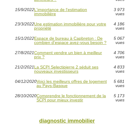
15/9/2022
L'importance de l'estimation
3 973
immobilière
vues
23/3/2022
Une estimation immobilière pour votre
4 186
propriété
vues
15/1/2022
Espace de bureau à Capbreton : De
5 067
combien d'espace avez-vous besoin ?
vues
27/8/2021
Comment vendre un bien à meilleur
4 706
prix ?
vues
21/2/2021
La SCPI Selectipierre 2 séduit ses
4 833
nouveaux investisseurs
vues
04/12/2020
Voici les meilleurs offres de logement
5 681
au Pays-Basque
vues
28/10/2020
Comprendre le fonctionnement de la
5 173
SCPI pour mieux investir
vues
diagnostic immobilier