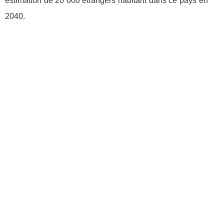
estimation de 20 000 étrangers habitant dans ce pays en
2040.