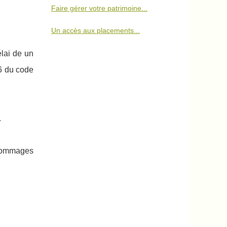
Faire gérer votre patrimoine...
Un accès aux placements...
lai de un
-6 du code
.
s dommages