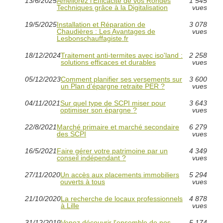
13/6/2025
Améliorez l'Efficacité de vos Rondes
1 545
Techniques grâce à la Digitalisation
vues
19/5/2025
Installation et Réparation de
3 078
Chaudières : Les Avantages de
vues
Lesbonschauffagiste.fr
18/12/2024
Traitement anti-termites avec iso'land :
2 258
solutions efficaces et durables
vues
05/12/2023
Comment planifier ses versements sur
3 600
un Plan d’épargne retraite PER ?
vues
04/11/2021
Sur quel type de SCPI miser pour
3 643
optimiser son épargne ?
vues
22/8/2021
Marché primaire et marché secondaire
6 279
des SCPI
vues
16/5/2021
Faire gérer votre patrimoine par un
4 349
conseil indépendant ?
vues
27/11/2020
Un accès aux placements immobiliers
5 294
ouverts à tous
vues
21/10/2020
La recherche de locaux professionnels
4 878
à Lille
vues
31/12/2019
Venez découvrir l'ensemble de nos
5 174